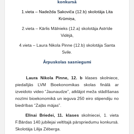
konkursā
1.vieta – Nadežda Sakoviča (12.b) skolotāja Lita
Krūmiņa,
2.vieta – Kārlis Mālnieks (12.a) skolotāja Astrīde
Vidējā,
4.vieta – Laura Nikola Pinne (12.b) skolotāja Santa
Svile.
Ārpuskolas sasniegumi
Laura Nikola Pinne, 12. b
klases skolniece,
piedalījās LVM Bioekonomikas skolas finālā ar
izveidoto video “Jaunaudze”, atklājot meža stādīšanas
nozīmi bioekonomikā un ieguva 250 eiro stipendiju no
biedrības “Zaļās mājas”.
Elīnai Briedei, 11. klases
skolniecei, 1. vieta
F.Bārdas 140.jubilejai veltītajā pārspriedumu konkursā.
Skolotāja Lilija Zēberga.