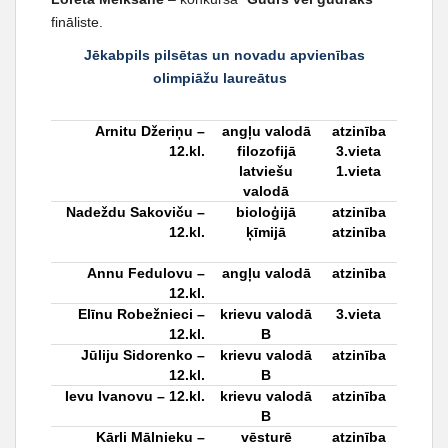
fināliste.
Jēkabpils pilsētas un novadu apvienības
olimpiāžu laureātus
Arnitu Džeriņu
–
angļu valodā
atzinība
12.kl.
filozofijā
3.vieta
latviešu
1.vieta
valodā
Nadeždu Sakoviču
–
bioloģijā
atzinība
12.kl.
ķīmijā
atzinība
Annu Fedulovu
–
angļu valodā
atzinība
12.kl.
Elīnu Robežnieci
–
krievu valodā
3.vieta
12.kl.
B
Jūliju Sidorenko
–
krievu valodā
atzinība
12.kl.
B
Ievu Ivanovu
– 12.kl.
krievu valodā
atzinība
B
Kārli Mālnieku
–
vēsturē
atzinība