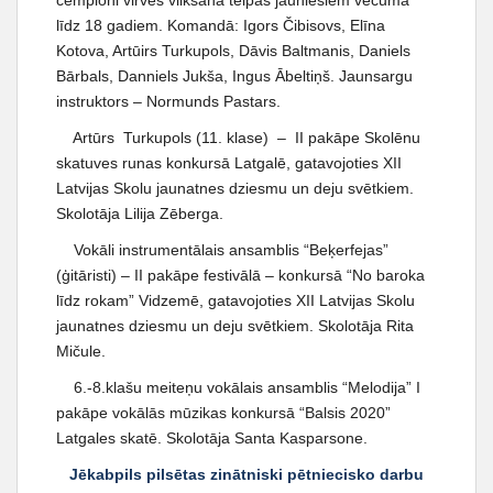
čempioni virves vilkšanā telpās jauniešiem vecumā
t
līdz 18 gadiem. Komandā: Igors Čibisovs, Elīna
Kotova, Artūirs Turkupols, Dāvis Baltmanis, Daniels
Bārbals, Danniels Jukša, Ingus Ābeltiņš. Jaunsargu
instruktors – Normunds Pastars.
Artūrs Turkupols (11. klase) – II pakāpe Skolēnu
skatuves runas konkursā Latgalē, gatavojoties XII
Latvijas Skolu jaunatnes dziesmu un deju svētkiem.
Skolotāja Lilija Zēberga.
Vokāli instrumentālais ansamblis “Beķerfejas”
(ģitāristi) – II pakāpe festivālā – konkursā “No baroka
līdz rokam” Vidzemē, gatavojoties XII Latvijas Skolu
jaunatnes dziesmu un deju svētkiem. Skolotāja Rita
Mičule.
6.-8.klašu meiteņu vokālais ansamblis “Melodija” I
pakāpe vokālās mūzikas konkursā “Balsis 2020”
Latgales skatē. Skolotāja Santa Kasparsone.
Jēkabpils pilsētas zinātniski pētniecisko darbu