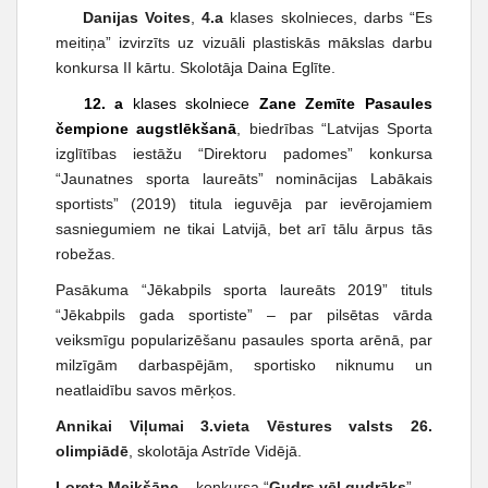
Danijas Voites
,
4.a
klases skolnieces, darbs “Es
meitiņa” izvirzīts uz vizuāli plastiskās mākslas darbu
konkursa II kārtu. Skolotāja Daina Eglīte.
12. a
klases skolniece
Zane Zemīte Pasaules
čempione augstlēkšanā
, biedrības “Latvijas Sporta
izglītības iestāžu “Direktoru padomes” konkursa
“Jaunatnes sporta laureāts” nominācijas Labākais
sportists” (2019) titula ieguvēja par ievērojamiem
sasniegumiem ne tikai Latvijā, bet arī tālu ārpus tās
robežas.
Pasākuma “Jēkabpils sporta laureāts 2019” tituls
“Jēkabpils gada sportiste” – par pilsētas vārda
veiksmīgu popularizēšanu pasaules sporta arēnā, par
milzīgām darbaspējām, sportisko niknumu un
neatlaidību savos mērķos.
Annikai Viļumai 3.vieta Vēstures valsts 26.
olimpiādē
, skolotāja Astrīde Vidējā.
Loreta Meikšāne
– konkursa “
Gudrs vēl gudrāks
”