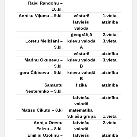
Raivi Randohu –
10.kl.
Anniku Viļumu
– 9.kl.
vēsturē
1.vieta
latviešu
atzinība
valodā
ģeogrāfijā
2.vieta
Loretu Meikšāni
–
krievu valodā
3.vieta
9.kl.
A
vēsturē
atzinība
Marinu Okuņevu
–
krievu valodā
3.vieta
9.kl.
B
Igoru Čibisovu
– 9.kl.
krievu valodā
atzinība
B
Samantu
fizikā
atzinība
Ņesterenko
– 9.kl.
latviešu
atzinība
valodā
Matīsu Čikutu
– 8.kl
matemātikā
9.klašu grupā
1.vieta
Anniju Orestu
latviešu
2.vieta
Faksu
– 8.kl.
valodā
Emīliju Ozoliņu
–
latviešu
atzinība