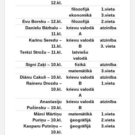
12.kl.
filozofijā
1.vieta
ekonomikā
3.vieta
Evu Borsku
– 12.kl.
filozofijā
2.vieta
Danielu Bārbalu
–
krievu valodā
atzinība
11.kl.
A
Karīnu Seredu
–
krievu valodā
atzinība
11.kl.
B
3. vieta
Terēzi Strožu – 11.kl.
latviešu
valodā
Signi Zaķi –
10.kl.
fizikā
atzinība
matemātikā
3.vieta
Diānu Cakuli – 10.kl.
krievu valodā
atzinība
Raineru Drozdu –
B
1.vieta
10.kl.
krievu valodā
A
Anastasiju
krievu valodā
atzinība
Pučinsku
– 10.kl.
B
Mārci Mārtiņu
matemātikā
1.vieta
Puriņu
– 10.kl.
ģeogrāfijā
2.vieta
Kasparu Putniņu –
ģeogrāfijā
3.vieta
10.kl.