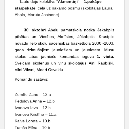
Tautu deju kolektīvs “
Akmentiņi
” –
1.pakāpe
starpskatē
, ceļā uz nākamo posmu (skolotājas Laura
Ābola, Maruta Jostsone).
30. oktobrī
Ābeļu pamatskolā notika Jēkabpils
pilsētas un Viesītes, Aknīstes, Jēkabpils, Krustpils
novadu lielo skolu sacensības basketbolā 2000.-2003.
gadā dzimušajiem jauniešiem un jaunietēm. Mūsu
skolas abas jauniešu komandas ieguva
1. vietu.
Sveicam skolēnus un viņu skolotājus Aini Raubiški,
Vilni Vīksni, Modri Osvaldu.
Komandu sastāvs:
Zemīte Zane – 12.a
Fedulova Anna – 12.b
Ivanova Ieva – 12.b
Ivanova Kristīne – 11.a
Kalve Loreta – 10.b
Tumša Elīna – 10.b