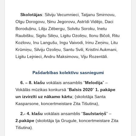
Skolotājas
: Silviju Vecumnieci, Tatjanu Smirnovu,
Olgu Dorogovu, Ņinu Jegorovu, Astrīdi Vidējo, Daci
Boroduļinu, Liliju Zēbergu, Solvitu Soroku, Inetu
Raubišku, Sigitu Siliņu, Ligitu Ozoliņu, Ilonu Bičoli, Ritu
Kozlovu, Inu Langušu, Ingu Vaivodi, Irinu Zeņinu, Litu
Krūmiņu, Silviju Ozoliņu, Santu Svili, Kristīni Aukmani,
Ligitu Lejnieci, Andru Maksimovu, Viju Rozentāli.
Pašdarbības kolektīvu sasniegumi
6. – 8. klašu
vokālais ansamblis “
Melodija
” –
Vokālās mūzikas konkursā “
Balsis 2020
“
1. pakāpe
un izvirzīti uz nākamo kārtu
; (skolotāja Santa
Kasparsone, koncertmeistare Zita Tišutina),
2.- 4. klašu
vokālais ansamblis “
Saulstariņš
” –
2.pakāpe
(skolotāja Ija Grugule, koncertmeistare Zita
Tišutina).