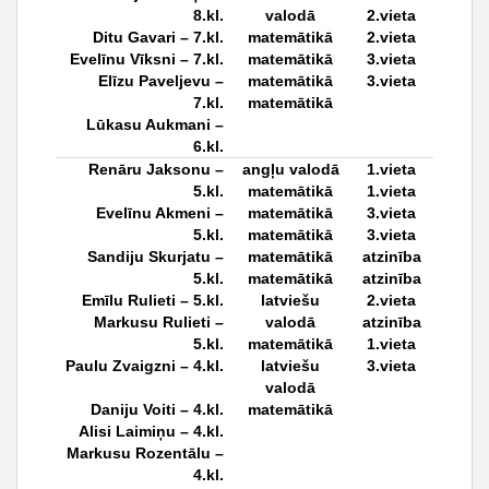
8.kl.
valodā
2.vieta
Ditu Gavari – 7.kl.
matemātikā
2.vieta
Evelīnu Vīksni – 7.kl.
matemātikā
3.vieta
Elīzu Paveljevu –
matemātikā
3.vieta
7.kl.
matemātikā
Lūkasu Aukmani –
6.kl.
Renāru Jaksonu
–
angļu valodā
1.vieta
5.kl.
matemātikā
1.vieta
Evelīnu Akmeni –
matemātikā
3.vieta
5.kl.
matemātikā
3.vieta
Sandiju Skurjatu –
matemātikā
atzinība
5.kl.
matemātikā
atzinība
Emīlu Rulieti – 5.kl.
latviešu
2.vieta
Markusu Rulieti –
valodā
atzinība
5.kl.
matemātikā
1.vieta
Paulu Zvaigzni – 4.kl.
latviešu
3.vieta
valodā
Daniju Voiti – 4.kl.
matemātikā
Alisi Laimiņu – 4.kl.
Markusu Rozentālu –
4.kl.