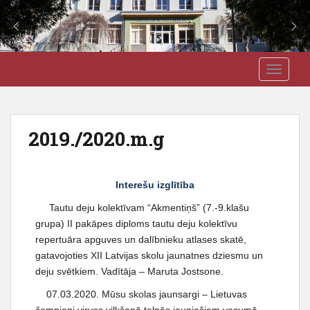
S
J3VSK
TOGGLE
k
i
p
t
2019./2020.m.g
o
m
a
Interešu izglītība
i
n
Tautu deju kolektīvam “Akmentiņš” (7.-9.klašu
c
grupa) II pakāpes diploms tautu deju kolektīvu
o
repertuāra apguves un dalībnieku atlases skatē,
n
gatavojoties XII Latvijas skolu jaunatnes dziesmu un
t
deju svētkiem. Vadītāja – Maruta Jostsone.
e
07.03.2020. Mūsu skolas jaunsargi – Lietuvas
n