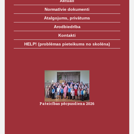
Aktuāli
Normatīvie dokumenti
Atalgojums, privātums
Arodbiedrība
Kontakti
HELP! (problēmas pieteikums no skolēna)
Pēdējā zvana pasākumi 2026
Pateic