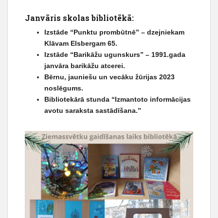
Janvāris skolas bibliotēkā:
Izstāde “Punktu prombūtnē” – dzejniekam
Klāvam Elsbergam 65.
Izstāde “Barikāžu ugunskurs” – 1991.gada
janvāra barikāžu atcerei.
Bērnu, jauniešu un vecāku žūrijas 2023
noslēgums.
Bibliotekārā stunda “Izmantoto informācijas
avotu saraksta sastādīšana.”