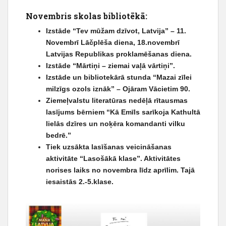
Novembris skolas bibliotēkā:
Izstāde “Tev mūžam dzīvot, Latvija” – 11.
Novembrī Lāčplēša diena, 18.novembrī
Latvijas Republikas proklamēšanas diena.
Izstāde “Mārtiņi – ziemai vaļā vārtiņi”.
Izstāde un bibliotekārā stunda “Mazai zīlei
milzīgs ozols iznāk” – Ojāram Vācietim 90.
Ziemeļvalstu literatūras nedēļā rītausmas
lasījums bērniem “Kā Emīls sarīkoja Kathultā
lielās dzīres un noķēra komandanti vilku
bedrē.”
Tiek uzsākta lasīšanas veicināšanas
aktivitāte “Lasošākā klase”. Aktivitātes
norises laiks no novembra līdz aprīlim. Tajā
iesaistās 2.-5.klase.