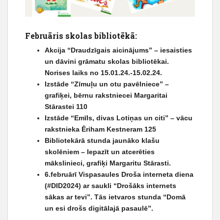
Februāris skolas bibliotēkā:
Akcija “Draudzīgais aicinājums” – iesaisties
un dāvini grāmatu skolas bibliotēkai.
Norises laiks no 15.01.24.-15.02.24.
Izstāde “Zīmuļu un otu pavēlniece” –
grafiķei, bērnu rakstniecei Margaritai
Stārastei 110
Izstāde “Emīls, divas Lotiņas un citi” – vācu
rakstnieka Ēriham Kestneram 125
Bibliotekārā stunda jaunāko klašu
skolēniem – Iepazīt un atcerēties
mākslinieci, grafiķi Margaritu Stārasti.
6.februārī Vispasaules Droša interneta diena
(#DID2024) ar saukli “Drošāks internets
sākas ar tevi”. Tās ietvaros stunda “Domā
un esi drošs digitālajā pasaulē”.