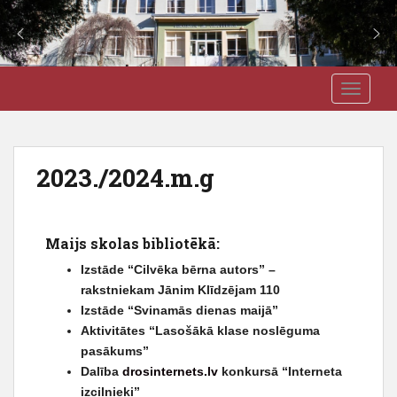
S
J3VSK
TOGGLE
k
i
p
t
2023./2024.m.g
o
m
a
i
Maijs skolas bibliotēkā:
n
Izstāde “Cilvēka bērna autors” –
c
rakstniekam Jānim Klīdzējam 110
o
Izstāde “Svinamās dienas maijā”
n
Aktivitātes “Lasošākā klase noslēguma
t
pasākums”
e
Dalība
drosinternets.lv
konkursā “Interneta
n
izcilnieki”