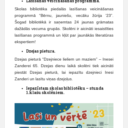
Lasīšanas veicināšanas programma.
Skolas bibliotēka piedalās lasīšanas veicināšanas
programmā “Bērnu, jauniešu, vecāku žūrija ‘23”.
Šogad bibliotēkā ir saņemtas 24 jaunas grāmatas
dažādās vecuma grupās. Skolēni ir aicināti iesaistīties
lasīšanas programmā un kļūt par jaunākās literatūras
ekspertiem!
Dzejas pietura.
Dzejas pieturā “Dzejniece lieliem un maziem” – Inesei
Zanderei 65. Dzejas dienu laikā skolēni tiek aicināti
piestāt Dzejas pieturā, lai iepazītu dzejnieci Inesi
Zanderi un lasītu viņas dzejoļus.
Iepazīstam skolas bibliotēku – stunda
1.klašu skolēniem.