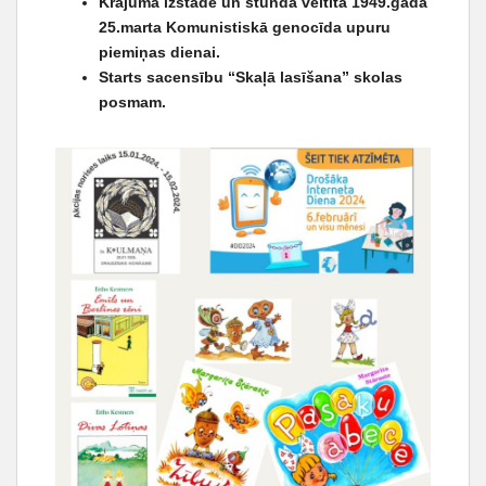
Krājuma izstāde un stunda veltīta 1949.gada
25.marta Komunistiskā genocīda upuru
piemiņas dienai.
Starts sacensību “Skaļā lasīšana” skolas
posmam.