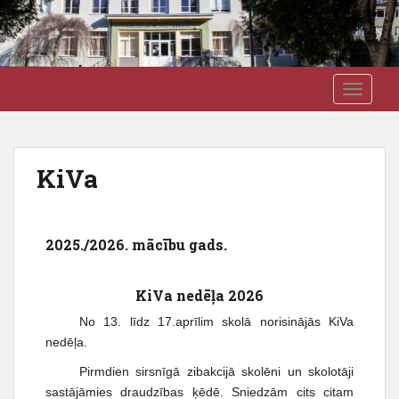
S
J3VSK
TOGGLE
k
i
p
t
KiVa
o
m
a
i
2025./2026. mācību gads.
n
c
KiVa nedēļa 2026
o
n
No 13. līdz 17.aprīlim skolā norisinājās KiVa
t
nedēļa.
e
Pirmdien sirsnīgā zibakcijā skolēni un skolotāji
n
sastājāmies draudzības ķēdē. Sniedzām cits citam