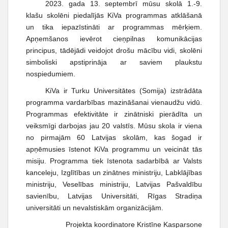
2023. gada 13. septembrī mūsu skolā 1.-9.
klašu skolēni piedalījās KiVa programmas atklāšanā
un tika iepazīstināti ar programmas mērķiem.
Apņemšanos ievērot cieņpilnas komunikācijas
principus, tādējādi veidojot drošu mācību vidi, skolēni
simboliski apstiprināja ar saviem plaukstu
nospiedumiem.
KiVa ir Turku Universitātes (Somija) izstrādāta
programma vardarbības mazināšanai vienaudžu vidū.
Programmas efektivitāte ir zinātniski pierādīta un
veiksmīgi darbojas jau 20 valstīs. Mūsu skola ir viena
no pirmajām 60 Latvijas skolām, kas šogad ir
apņēmusies īstenot KiVa programmu un veicināt tās
misiju. Programma tiek īstenota sadarbībā ar Valsts
kanceleju, Izglītības un zinātnes ministriju, Labklājības
ministriju, Veselības ministriju, Latvijas Pašvaldību
savienību, Latvijas Universitāti, Rīgas Stradiņa
universitāti un nevalstiskām organizācijām.
Projekta koordinatore Kristīne Kasparsone