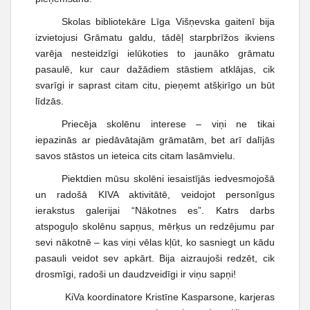
Skolas bibliotekāre Līga Višņevska gaitenī bija
izvietojusi Grāmatu galdu, tādēļ starpbrīžos ikviens
varēja nesteidzīgi ielūkoties to jaunāko grāmatu
pasaulē, kur caur dažādiem stāstiem atklājas, cik
svarīgi ir saprast citam citu, pieņemt atšķirīgo un būt
līdzās.
Priecēja skolēnu interese – viņi ne tikai
iepazinās ar piedāvātajām grāmatām, bet arī dalījās
savos stāstos un ieteica cits citam lasāmvielu.
Piektdien mūsu skolēni iesaistījās iedvesmojošā
un radošā KIVA aktivitātē, veidojot personīgus
ierakstus galerijai “Nākotnes es”. Katrs darbs
atspoguļo skolēnu sapņus, mērķus un redzējumu par
sevi nākotnē – kas viņi vēlas kļūt, ko sasniegt un kādu
pasauli veidot sev apkārt. Bija aizraujoši redzēt, cik
drosmīgi, radoši un daudzveidīgi ir viņu sapņi!
KiVa koordinatore Kristīne Kasparsone, karjeras