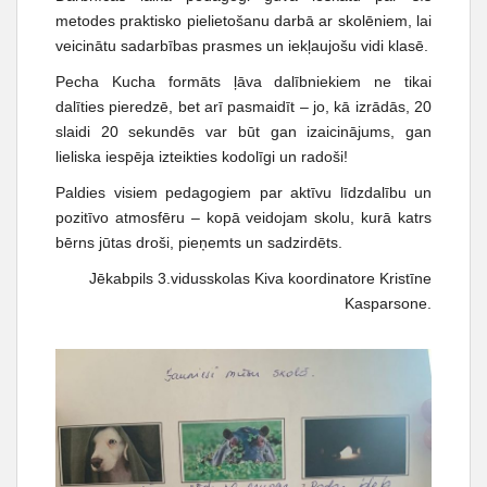
metodes praktisko pielietošanu darbā ar skolēniem, lai
veicinātu sadarbības prasmes un iekļaujošu vidi klasē.
Pecha Kucha formāts ļāva dalībniekiem ne tikai
dalīties pieredzē, bet arī pasmaidīt – jo, kā izrādās, 20
slaidi 20 sekundēs var būt gan izaicinājums, gan
lieliska iespēja izteikties kodolīgi un radoši!
Paldies visiem pedagogiem par aktīvu līdzdalību un
pozitīvo atmosfēru – kopā veidojam skolu, kurā katrs
bērns jūtas droši, pieņemts un sadzirdēts.
Jēkabpils 3.vidusskolas Kiva koordinatore Kristīne
Kasparsone.