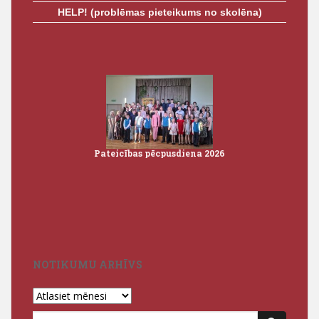
HELP! (problēmas pieteikums no skolēna)
Pēdējā zvana pasākumi 2026
Pateic
NOTIKUMU ARHĪVS