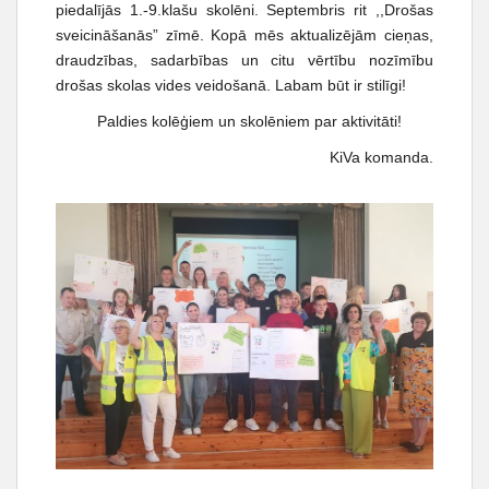
piedalījās 1.-9.klašu skolēni. Septembris rit ,,Drošas
sveicināšanās” zīmē. Kopā mēs aktualizējām cieņas,
draudzības, sadarbības un citu vērtību nozīmību
drošas skolas vides veidošanā. Labam būt ir stilīgi!
Paldies kolēģiem un skolēniem par aktivitāti!
KiVa komanda.