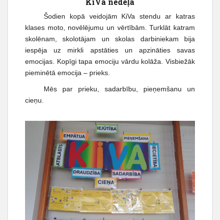
KiVa nedēļa
Šodien kopā veidojām KiVa stendu ar katras
klases moto, novēlējumu un vērtībām. Turklāt katram
skolēnam, skolotājam un skolas darbiniekam bija
iespēja uz mirkli apstāties un apzināties savas
emocijas. Kopīgi tapa emociju vārdu kolāža. Visbiežāk
pieminētā emocija – prieks.
Mēs par prieku, sadarbību, pieņemšanu un
cieņu.