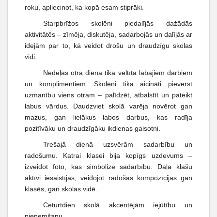
t
roku, apliecinot, ka kopā esam stiprāki.
Starpbrīžos skolēni piedalījās dažādās
aktivitātēs – zīmēja, diskutēja, sadarbojās un dalījās ar
idejām par to, kā veidot drošu un draudzīgu skolas
vidi.
Nedēļas otrā diena tika veltīta labajiem darbiem
un komplimentiem. Skolēni tika aicināti pievērst
uzmanību viens otram – palīdzēt, atbalstīt un pateikt
labus vārdus. Daudzviet skolā varēja novērot gan
mazus, gan lielākus labos darbus, kas radīja
pozitīvāku un draudzīgāku ikdienas gaisotni.
Trešajā dienā uzsvērām sadarbību un
radošumu. Katrai klasei bija kopīgs uzdevums –
izveidot foto, kas simbolizē sadarbību. Daļa klašu
aktīvi iesaistījās, veidojot radošas kompozīcijas gan
klasēs, gan skolas vidē.
Ceturtdien skolā akcentējām iejūtību un
pieņemšanu.