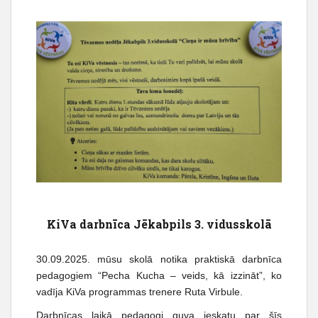
KiVa darbnīca Jēkabpils 3. vidusskolā
30.09.2025. mūsu skolā notika praktiskā darbnīca
pedagogiem “Pecha Kucha – veids, kā izzināt”, ko
vadīja KiVa programmas trenere Ruta Virbule.
Darbnīcas laikā pedagogi guva ieskatu par šīs