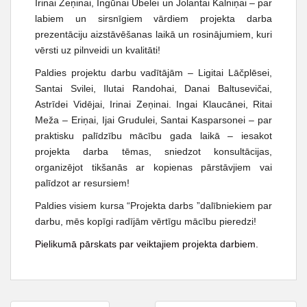
t
Irinai Zeņinai, Ingūnai Ūbelei un Jolantai Kalniņai – par
labiem un sirsnīgiem vārdiem projekta darba
prezentāciju aizstāvēšanas laikā un rosinājumiem, kuri
vērsti uz pilnveidi un kvalitāti!
Paldies projektu darbu vadītājām – Ligitai Lāčplēsei,
Santai Svilei, Ilutai Randohai, Danai Baltusevičai,
Astrīdei Vidējai, Irinai Zeņinai. Ingai Klaucānei, Ritai
Meža – Eriņai, Ijai Grudulei, Santai Kasparsonei – par
praktisku palīdzību mācību gada laikā – iesakot
projekta darba tēmas, sniedzot konsultācijas,
organizējot tikšanās ar kopienas pārstāvjiem vai
palīdzot ar resursiem!
Paldies visiem kursa “Projekta darbs ”dalībniekiem par
darbu, mēs kopīgi radījām vērtīgu mācību pieredzi!
Pielikumā pārskats par veiktajiem projekta darbiem.