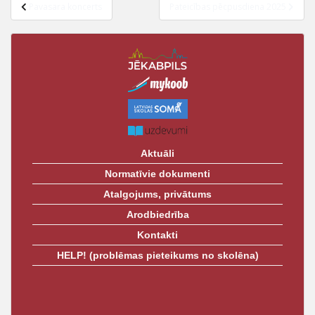
Pavasara koncerts
Pateicības pēcpusdiena 2025
Aktuāli
Normatīvie dokumenti
Atalgojums, privātums
Arodbiedrība
Kontakti
HELP! (problēmas pieteikums no skolēna)