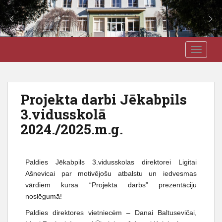
S
J3VSK
TOGGLE
k
i
p
t
Projekta darbi Jēkabpils
o
3.vidusskolā
m
a
2024./2025.m.g.
i
n
c
Paldies Jēkabpils 3.vidusskolas direktorei Ligitai
o
Ašnevicai par motivējošu atbalstu un iedvesmas
n
vārdiem kursa “Projekta darbs” prezentāciju
t
noslēgumā!
e
n
Paldies direktores vietniecēm – Danai Baltusevičai,