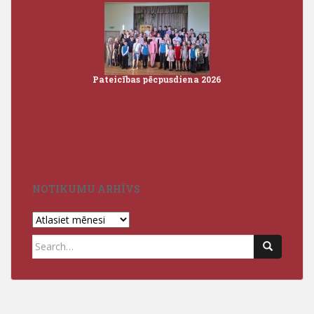
Pateicības pēcpusdiena 2026
Iz
3
NOTIKUMU ARHĪVS