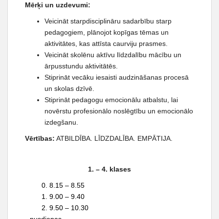
t
Mērķi un uzdevumi:
Veicināt starpdisciplināru sadarbību starp
pedagogiem, plānojot kopīgas tēmas un
aktivitātes, kas attīsta caurviju prasmes.
Veicināt skolēnu aktīvu līdzdalību mācību un
ārpusstundu aktivitātēs.
Stiprināt vecāku iesaisti audzināšanas procesā
un skolas dzīvē.
Stiprināt pedagogu emocionālu atbalstu, lai
novērstu profesionālo noslēgtību un emocionālo
izdegšanu.
Vērtības:
ATBILDĪBA. LĪDZDALĪBA. EMPĀTIJA.
1. – 4. klases
0. 8.15 – 8.55
1. 9.00 – 9.40
2. 9.50 – 10.30