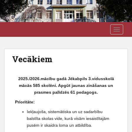
S
J3VSK
TOGGLE
k
i
p
t
Vecākiem
o
m
a
2025./2026.mācību gadā Jēkabpils 3.vidusskolā
i
mācās 585 skolēni. Apgūt jaunas zināšanas un
n
prasmes palīdzēs 61 pedagogs.
c
o
Prioritāte:
n
Iekļaujoša, sistemātiska un uz sadarbību
t
balstīta skolas vide, kurā visām iesaistītajām
e
pusēm ir skaidra loma un atbildība.
n