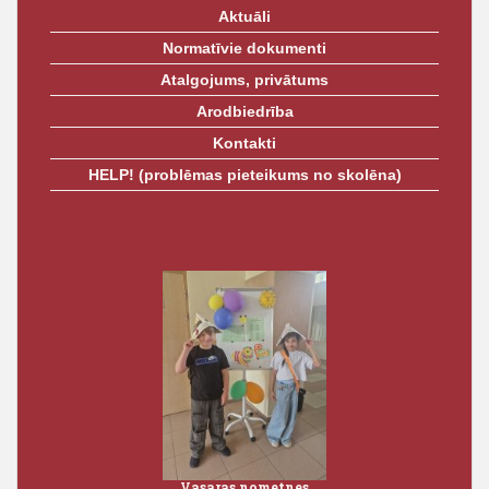
Aktuāli
Normatīvie dokumenti
Atalgojums, privātums
Arodbiedrība
Kontakti
HELP! (problēmas pieteikums no skolēna)
Proj
3.vidu
Vasaras nometnes