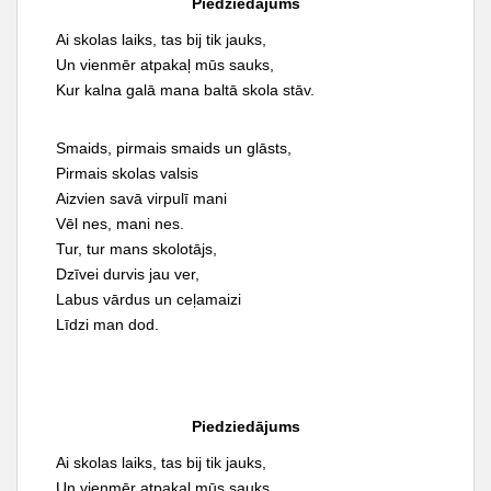
Piedziedājums
Ai skolas laiks, tas bij tik jauks,
Un vienmēr atpakaļ mūs sauks,
Kur kalna galā mana baltā skola stāv.
Smaids, pirmais smaids un glāsts,
Pirmais skolas valsis
Aizvien savā virpulī mani
Vēl nes, mani nes.
Tur, tur mans skolotājs,
Dzīvei durvis jau ver,
Labus vārdus un ceļamaizi
Līdzi man dod.
Piedziedājums
Ai skolas laiks, tas bij tik jauks,
Un vienmēr atpakaļ mūs sauks,