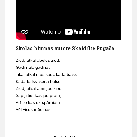
t
Skolas himnas autore Skaidrīte Pugača
Zied, atkal ābeles zied,
Gadi nāk, gadi iet,
Tikai atkal mūs sauc kāda balss,
Kāda balss, sena balss.
Zied, atkal atmiņas zied,
Sapņi tie, kas jau prom,
Arī tie kas uz spārniem
Vēl visus mūs nes.