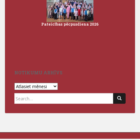
Pateicības pēcpusdiena 2026
Iz
3
NOTIKUMU ARHĪVS