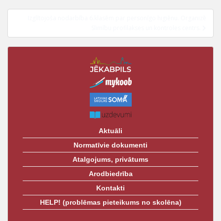
izvēlne
t
Izglītojoša nodarbība 6.klasēm par personīgo higiēnu. Organizē
Slimību profilakses un kontroles centrs.
Aktuāli
Normatīvie dokumenti
Atalgojums, privātums
Arodbiedrība
Kontakti
HELP! (problēmas pieteikums no skolēna)