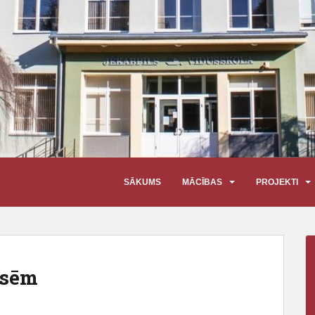
SĀKUMS
MĀCĪBAS
PROJEKTI
asēm