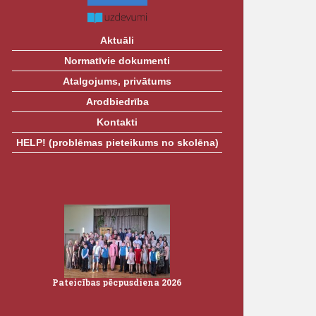
Aktuāli
Normatīvie dokumenti
Atalgojums, privātums
Arodbiedrība
Kontakti
HELP! (problēmas pieteikums no skolēna)
Pateicības pēcpusdiena 2026