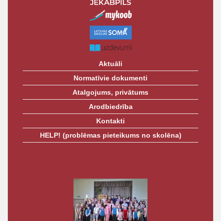
t
Aktuāli
Normatīvie dokumenti
Atalgojums, privātums
Arodbiedrība
Kontakti
HELP! (problēmas pieteikums no skolēna)