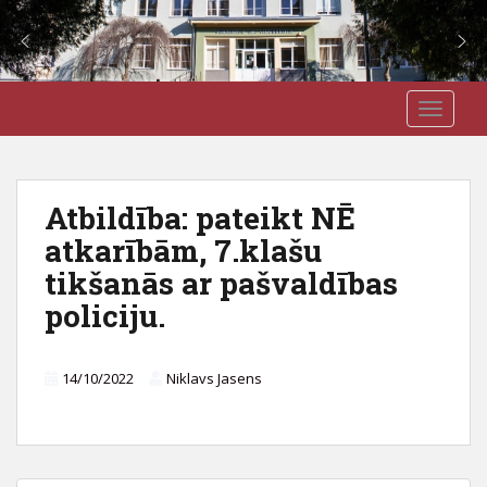
S
J3VSK
TOGGLE
k
i
p
t
Atbildība: pateikt NĒ
o
atkarībām, 7.klašu
m
a
tikšanās ar pašvaldības
i
policiju.
n
c
o
14/10/2022
Niklavs Jasens
n
t
e
n