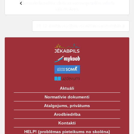
Ziņu
t
Svešvalodu nedēļa: vārdu un asociāciju spēles, valodu
izvēlne
kaleidoskops.
10.-12. klasēm veselības veicināšanas nodarbības.
Aktuāli
Normatīvie dokumenti
Atalgojums, privātums
Arodbiedrība
Kontakti
HELP! (problēmas pieteikums no skolēna)