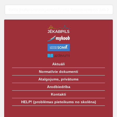
izvēlne
t
Dalība Jēkabpils novada jauniešu forumā “Karjeras kompass” Salā.
Aktuāli
Normatīvie dokumenti
Atalgojums, privātums
Arodbiedrība
Kontakti
HELP! (problēmas pieteikums no skolēna)