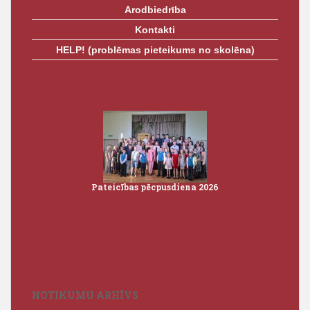
Arodbiedrība
Kontakti
HELP! (problēmas pieteikums no skolēna)
Pateicības pēcpusdiena 2026
Iz
3
NOTIKUMU ARHĪVS