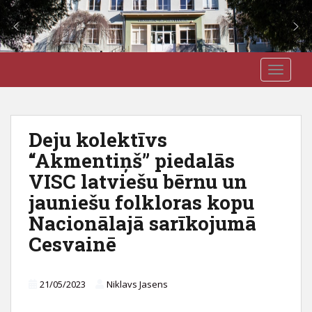
S
J3VSK
TOGGLE
k
i
p
t
Deju kolektīvs
o
“Akmentiņš” piedalās
m
a
VISC latviešu bērnu un
i
jauniešu folkloras kopu
n
Nacionālajā sarīkojumā
c
o
Cesvainē
n
t
e
21/05/2023
Niklavs Jasens
n