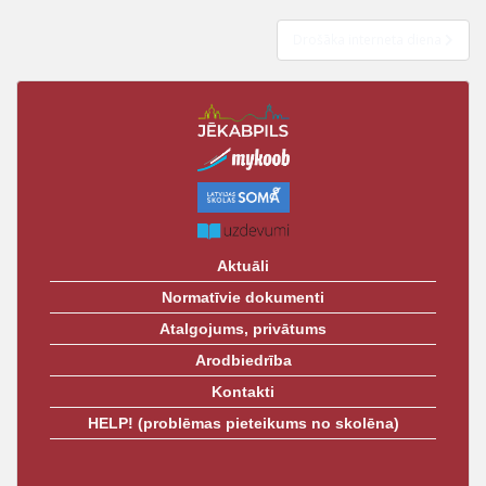
izvēlne
t
Drošāka interneta diena
Aktuāli
Normatīvie dokumenti
Atalgojums, privātums
Arodbiedrība
Kontakti
HELP! (problēmas pieteikums no skolēna)