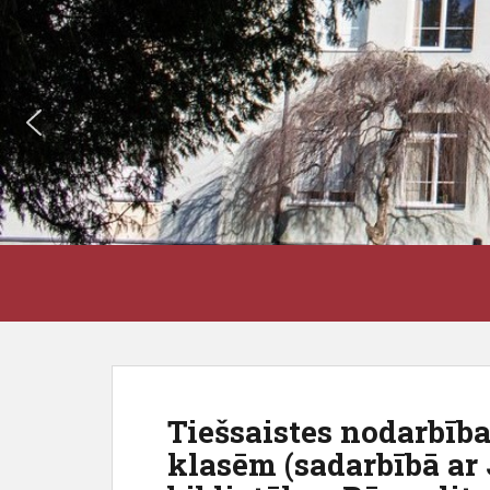
S
J3VSK
k
i
p
t
o
m
Tiešsaistes nodarbība
a
klasēm (sadarbībā ar
i
n