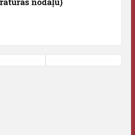
eratūras nodaļu)
umu vienības karavīriem.
Skolas skatuves runas video konkurss