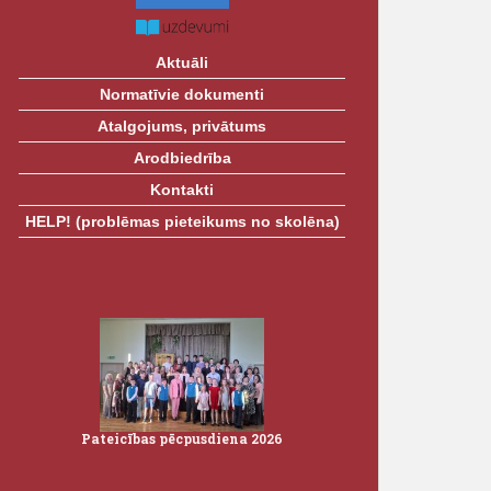
Aktuāli
Normatīvie dokumenti
Atalgojums, privātums
Arodbiedrība
Kontakti
HELP! (problēmas pieteikums no skolēna)
Pateicības pēcpusdiena 2026