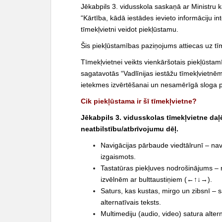
Jēkabpils 3. vidusskola saskaņā ar Ministru 
c
“Kārtība, kādā iestādes ievieto informāciju 
o
tīmekļvietni veidot piekļūstamu.
n
t
Šis piekļūstamības paziņojums attiecas uz tī
e
Tīmekļvietnei veikts vienkāršotais piekļūst
n
sagatavotās “Vadlīnijas iestāžu tīmekļvietnē
t
ietekmes izvērtēšanai un nesamērīgā sloga 
Cik piekļūstama ir šī tīmekļvietne?
Jēkabpils 3. vidusskolas tīmekļvietne daļ
neatbilstību/atbrīvojumu dēļ.
Navigācijas pārbaude viedtālrunī – nav
izgaismots.
Tastatūras piekļuves nodrošinājums – n
izvēlnēm ar bulttaustiņiem (←↑↓→).
Saturs, kas kustas, mirgo un zibsnī – s
alternatīvais teksts.
Multimediju (audio, video) satura altern