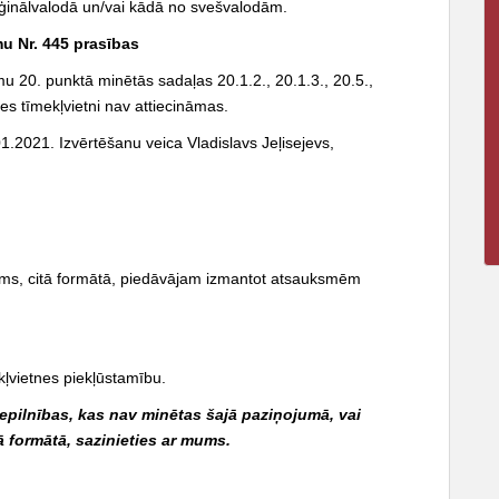
riģinālvalodā un/vai kādā no svešvalodām.
u Nr. 445 prasības
umu
20.
punktā minētās sadaļas 20.1.2., 20.1.3., 20.5.,
des tīmekļvietni nav attiecināmas.
.01.2021. Izvērtēšanu veica Vladislavs Jeļisejevs,
ams, citā formātā, piedāvājam izmantot atsauksmēm
kļvietnes piekļūstamību.
epilnības, kas nav minētas šajā paziņojumā, vai
 formātā, sazinieties ar mums.