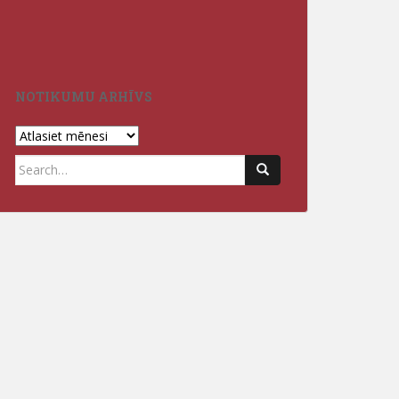
Izlaidumi Jēka
3.vidusskolā 2
NOTIKUMU ARHĪVS