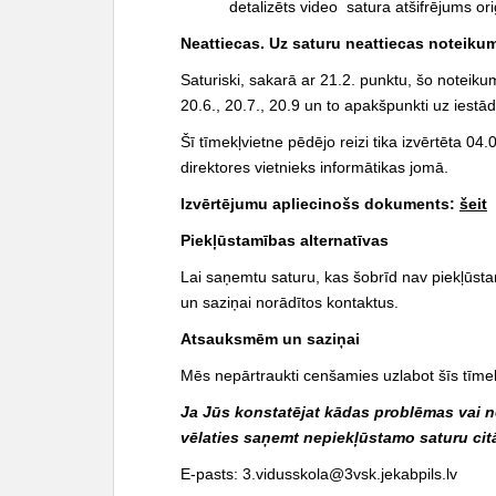
detalizēts video satura atšifrējums o
Neattiecas. Uz saturu neattiecas noteikum
Saturiski, sakarā ar 21.2. punktu, šo noteik
20.6., 20.7., 20.9 un to apakšpunkti uz iestā
Šī tīmekļvietne pēdējo reizi tika izvērtēta 04
direktores vietnieks informātikas jomā.
Izvērtējumu apliecinošs dokuments:
šeit
Piekļūstamības alternatīvas
Lai saņemtu saturu, kas šobrīd nav piekļūst
un saziņai norādītos kontaktus.
Atsauksmēm un saziņai
Mēs nepārtraukti cenšamies uzlabot šīs tīme
Ja Jūs konstatējat kādas problēmas vai n
vēlaties saņemt nepiekļūstamo saturu citā
E-pasts:
3.vidusskola@3vsk.jekabpils.lv