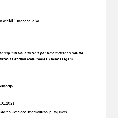
 atbildi 1 mēneša laikā.
esniegumu vai sūdzību par tīmekļvietnes satura
sūdzību Latvijas Republikas Tiesībsargam.
ormacija
5.01.2021.
ktores vietniece informātikas jautājumos.