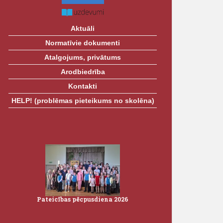
Aktuāli
Normatīvie dokumenti
Atalgojums, privātums
Arodbiedrība
Kontakti
HELP! (problēmas pieteikums no skolēna)
26
Pateicības pēcpusdiena 2026