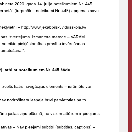
kabineta 2020. gada 14. jūlija noteikumiem Nr. 445
internetā” (turpmāk – noteikumi Nr. 445) apņemas savu
mekļvietni –
http://www.jekabpils-3vidusskola.lv/
amības izvērtējums. Izmantotā metode – VARAM
m noteikto piekļūstamības prasību ievērošanas
pamatošanai”.
ēji atbilst noteikumiem Nr. 445 šādu
 izcelts katrs navigācijas elements – ierāmēts vai
av nodrošināta iespēja brīvi pārvietoties pa to
Pēdējā zvana pasākumi 20
ānu joslas ziņu plūsmā, ne visiem attēliem ir pieejams
atīvas – Nav pieejami subtitri (subtitles, captions) –