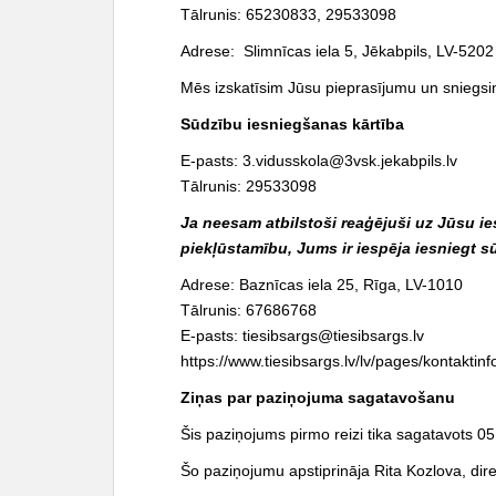
Tālrunis: 65230833, 29533098
Adrese: Slimnīcas iela 5, Jēkabpils, LV-5202
Mēs izskatīsim Jūsu pieprasījumu un sniegsim
Sūdzību iesniegšanas kārtība
E-pasts:
3.vidusskola@3vsk.jekabpils.lv
Tālrunis: 29533098
Ja neesam atbilstoši reaģējuši uz Jūsu i
piekļūstamību, Jums ir iespēja iesniegt 
Adrese: Baznīcas iela 25, Rīga, LV-1010
Tālrunis:
67686768
E-pasts:
tiesibsargs@tiesibsargs.lv
https://www.tiesibsargs.lv/lv/pages/kontaktinf
Ziņas par paziņojuma sagatavošanu
Šis paziņojums pirmo reizi tika sagatavots 0
Šo paziņojumu apstiprināja Rita Kozlova, dire