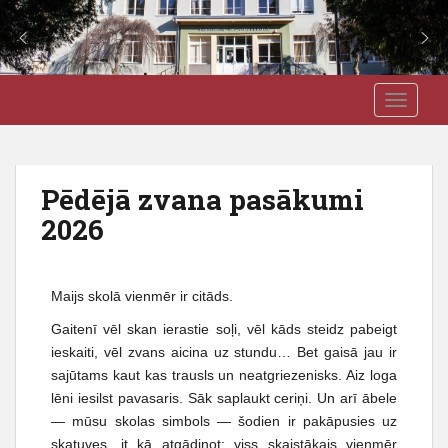
S
J3VSK
TOGGLE
k
i
p
t
Pēdējā zvana pasākumi
o
2026
m
a
i
n
Maijs skolā vienmēr ir citāds.
c
Gaitenī vēl skan ierastie soļi, vēl kāds steidz pabeigt
o
ieskaiti, vēl zvans aicina uz stundu… Bet gaisā jau ir
n
sajūtams kaut kas trausls un neatgriezenisks. Aiz loga
t
lēni iesilst pavasaris. Sāk saplaukt ceriņi. Un arī ābele
e
— mūsu skolas simbols — šodien ir pakāpusies uz
n
skatuves, it kā atgādinot: viss skaistākais vienmēr