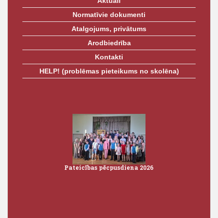
Aktuāli
Normatīvie dokumenti
Atalgojums, privātums
Arodbiedrība
Kontakti
HELP! (problēmas pieteikums no skolēna)
Pateicības pēcpusdiena 2026
Iz
3