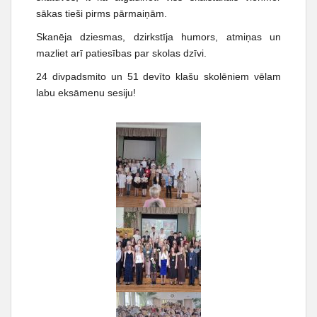
t
sākas tieši pirms pārmaiņām.
Skanēja dziesmas, dzirkstīja humors, atmiņas un
mazliet arī patiesības par skolas dzīvi.
24 divpadsmito un 51 devīto klašu skolēniem vēlam
labu eksāmenu sesiju!