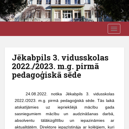
S
J3VSK
TOGGLE
k
i
p
t
Jēkabpils 3. vidusskolas
o
2022./2023. m.g. pirmā
m
a
pedagoģiskā sēde
i
n
c
24.08.2022. notika Jēkabpils 3. vidusskolas
o
2022./2023. m.g. pirmā pedagoģiskā sēde. Tās laikā
n
atskatījāmies uz iepriekšējā mācību gada
t
sasniegumiem mācību un audzināšanas darbā,
e
absolventu tālākizglītību un iepazināmies ar
n
aktualitātēm. Direktore iepazīstināja ar kolēģiem, kuri