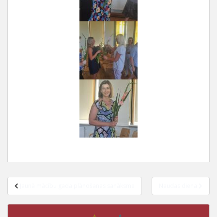
Jaunā mācību gada plānošanas sanāksme
Naudas diena