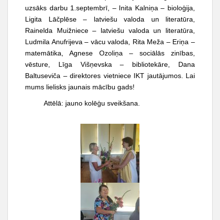
t
uzsāks darbu 1.septembrī, – Inita Kalniņa – bioloģija,
Ligita Lāčplēse – latviešu valoda un literatūra,
Rainelda Muižniece – latviešu valoda un literatūra,
Ludmila Anufrijeva – vācu valoda, Rita Meža – Eriņa –
matemātika, Agnese Ozoliņa – sociālās zinības,
vēsture, Līga Višņevska – bibliotekāre, Dana
Baltuseviča – direktores vietniece IKT jautājumos. Lai
mums lielisks jaunais mācību gads!
Attēlā: jauno kolēģu sveikšana.