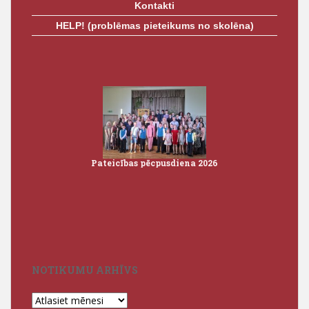
Kontakti
HELP! (problēmas pieteikums no skolēna)
Pateicības pēcpusdiena 2026
Iz
3
NOTIKUMU ARHĪVS