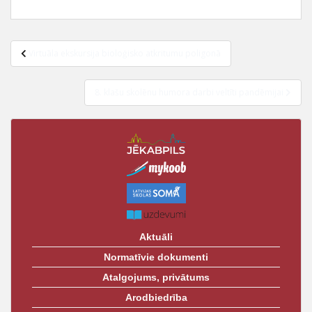
Virtuāla ekskursija bioloģisko atkritumu poligonā
8. klašu skolēnu humora darbi veltīti pandēmijai
Aktuāli
Normatīvie dokumenti
Atalgojums, privātums
Arodbiedrība