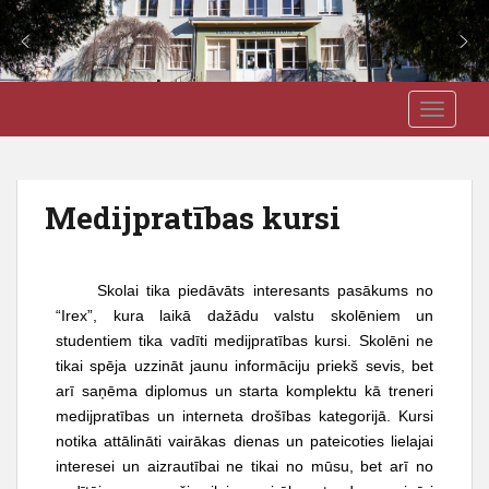
S
J3VSK
TOGGLE
k
i
p
t
Medijpratības kursi
o
m
a
Skolai tika piedāvāts interesants pasākums no
i
“Irex”, kura laikā dažādu valstu skolēniem un
n
studentiem tika vadīti medijpratības kursi. Skolēni ne
c
tikai spēja uzzināt jaunu informāciju priekš sevis, bet
o
arī saņēma diplomus un starta komplektu kā treneri
n
medijpratības un interneta drošības kategorijā. Kursi
t
notika attālināti vairākas dienas un pateicoties lielajai
e
interesei un aizrautībai ne tikai no mūsu, bet arī no
n