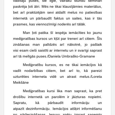
vadītāju puses, šie ilgie, vairāku stundu semināri
t
paskrēja ļoti ātri. Mēs ne tikai klausījāmies materiālus,
bet arī praktizējām sevi atdalīt melus no patiesības
internetā un pārbaudīt faktus un saites, kas ir tās
prasmes, kas viennozīmīgi noderēs arī tālāk.
Man ļoti patika šī iespēja iemācīties ko jaunu
medijpratības kursos un kļūt par treneri arī citiem. Šīs
zināšanas man palīdzēs arī nākotnē, jo pašlaik
visi esam cieši saistīti ar internetu un ir svarīgi saprast
arī tā melīgās puses./
Daniela Umbraško-Gramane
Medijpratību kursos, es ne tikai iemācījos kā
vadīt nodarbības citiem, bet arī to, kā pareizi
uzturēties interneta vidē un atrast melus./
Loreta
Meikšāne
Medijpratības kursi lika man saprast, ka pret
drošību internetā un parolēm ir jāizturas nopietni.
Sapratu, kā pārbaudīt informāciju un
atpazīt dezinformāciju. Iemācījos atšķirt informēšanu
no pārliecināšanas. Ieguvu spēju izprast saņemto