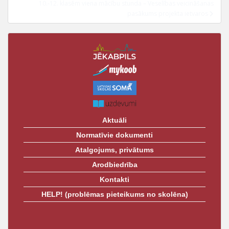
t
10.-12. klasēm viena mācību stunda – Veselības veicināšanas
pasākums projekta ietvaros
Aktuāli
Normatīvie dokumenti
Atalgojums, privātums
Arodbiedrība
Kontakti
HELP! (problēmas pieteikums no skolēna)