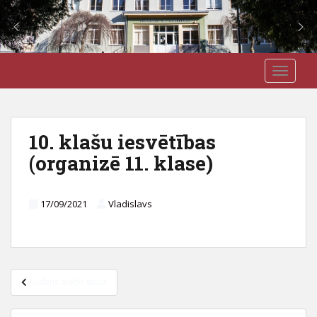
S
J3VSK
TOGGLE
k
i
p
t
10. klašu iesvētības
o
(organizē 11. klase)
m
a
i
17/09/2021
Vladislavs
n
c
o
n
t
Ziņu
Rudens svētki skolā
e
izvēlne
n