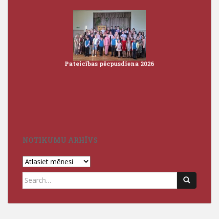
Pateicības pēcpusdiena 2026
Iz
3
NOTIKUMU ARHĪVS
Notikumu
arhīvs
Search
for: