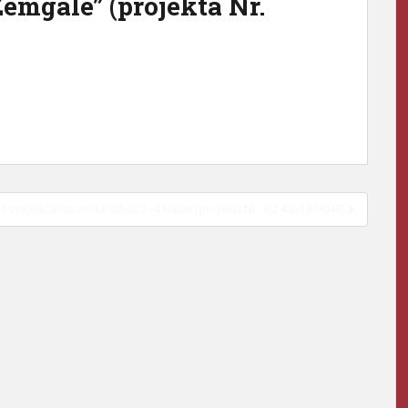
Zemgalē” (projekta Nr.
s veicināšanas nodarbības 1.-4.klasei (projekts Nr. 9.2.4.2/16/I/049)