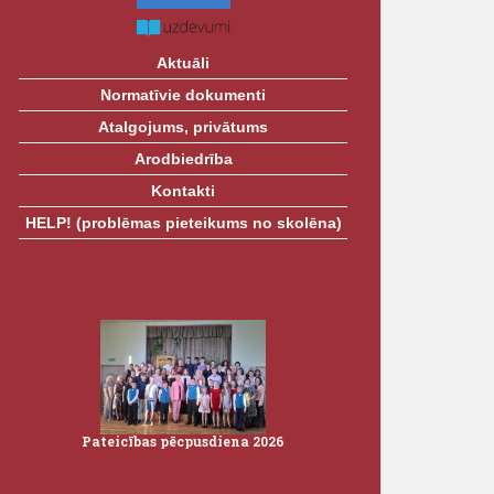
Aktuāli
Normatīvie dokumenti
Atalgojums, privātums
Arodbiedrība
Kontakti
HELP! (problēmas pieteikums no skolēna)
Pateicības pēcpusdiena 2026