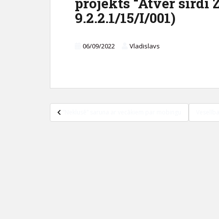
projekts “Atver sirdi 
c
9.2.2.1/15/I/001)
o
n
t
06/09/2022
Vladislavs
e
n
t
Ziņu
“Neklusē” saruna ar vecākiem par mobingu
Veselība
izvēlne