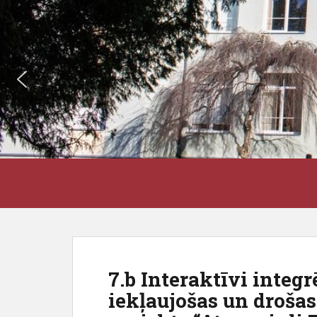
S
J3VSK
k
i
p
t
o
m
7.b Interaktīvi integ
a
iekļaujošas un drošas
i
n