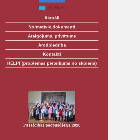
Aktuāli
Normatīvie dokumenti
Atalgojums, privātums
Arodbiedrība
Kontakti
HELP! (problēmas pieteikums no skolēna)
Pateicības pēcpusdiena 2026