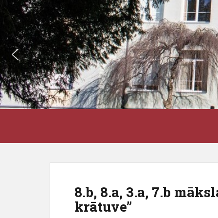
S
J3VSK
k
i
p
t
o
m
8.b, 8.a, 3.a, 7.b māk
a
krātuve”
i
n