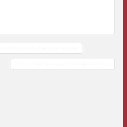
o Sudrabkalna, veselīga produkta popularizēšana.
8.c, 9.abc, 12.ab karjeras pašizpēte sadarbībā ar S.Stikāni