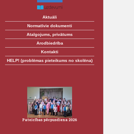
Aktuāli
Normatīvie dokumenti
Atalgojums, privātums
Arodbiedrība
Kontakti
HELP! (problēmas pieteikums no skolēna)
26
Pateicības pēcpusdiena 2026