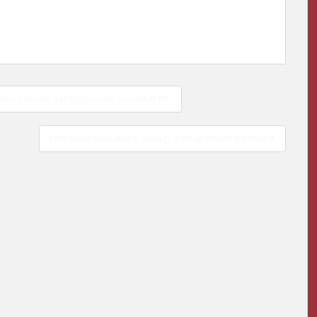
varos projekts par Digitālajām prasmēm BJC
KiVa nodarbība visiem pedagogiem ar treneri R.Virbuli
Pēdējā zvana pasākumi 20