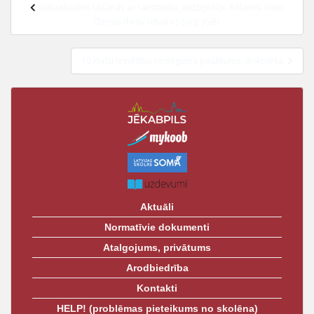
Ziņu
t
Vidusskolēnu tikšanās ar rakstnieku, atdzejotāju Rolandu Virku
izvēlne
Dzejas dienu ietvaros (org. JGB).
10.klašu iesvētību noslēguma pasākums, diskotēka.
Aktuāli
Normatīvie dokumenti
Atalgojums, privātums
Arodbiedrība
Kontakti
HELP! (problēmas pieteikums no skolēna)