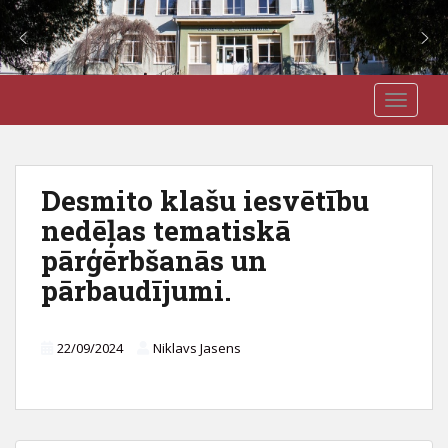
S
J3VSK
TOGGLE
k
i
p
t
Desmito klašu iesvētību
o
nedēļas tematiskā
m
a
pārģērbšanās un
i
pārbaudījumi.
n
c
o
22/09/2024
Niklavs Jasens
n
t
e
n