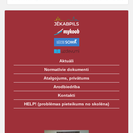
t
Aktuāli
Normatīvie dokumenti
Atalgojums, privātums
Arodbiedrība
Kontakti
HELP! (problēmas pieteikums no skolēna)