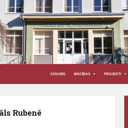
SĀKUMS
MĀCĪBAS
PROJEKTI
vāls Rubenē