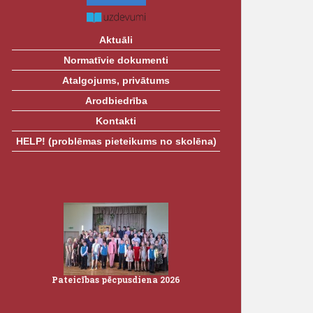
Aktuāli
Normatīvie dokumenti
Atalgojums, privātums
Arodbiedrība
Kontakti
HELP! (problēmas pieteikums no skolēna)
Pateicības pēcpusdiena 2026