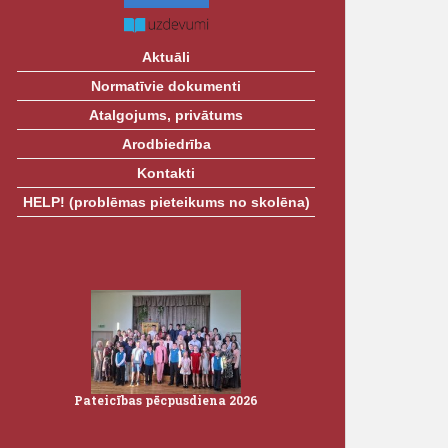
Aktuāli
Normatīvie dokumenti
Atalgojums, privātums
Arodbiedrība
Kontakti
HELP! (problēmas pieteikums no skolēna)
Pateicības pēcpusdiena 2026