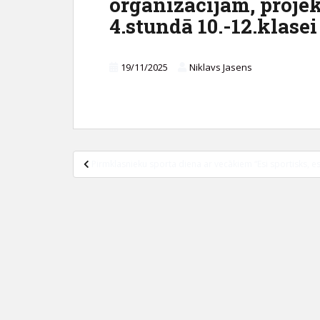
organizācijām, projek
c
4.stundā 10.-12.klasei
o
n
t
19/11/2025
Niklavs Jasens
e
n
t
Ziņu
Pirmklasnieku sporta diena ar vecākiem “Esi sportisks, esi
izvēlne