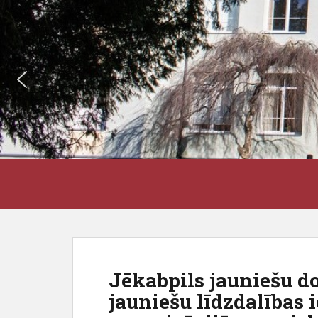
S
J3VSK
k
i
p
t
o
m
Jēkabpils jauniešu d
a
jauniešu līdzdalības 
i
n