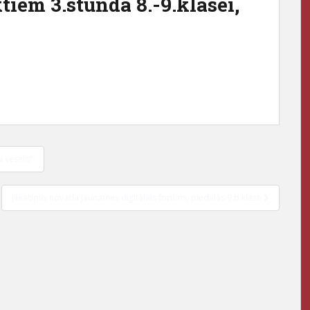
tiem 3.stundā 8.-9.klasei,
 vesels!”
Jēkabpils novada Jaunatnes digitālais forums, piedalās 9.b klase