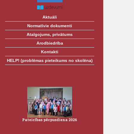
Aktuāli
Normatīvie dokumenti
Atalgojums, privātums
Arodbiedrība
Kontakti
HELP! (problēmas pieteikums no skolēna)
Pateicības pēcpusdiena 2026