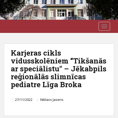
S
J3VSK
TOGGLE
k
i
p
t
Karjeras cikls
o
vidusskolēniem “Tikšanās
m
a
ar speciālistu” – Jēkabpils
i
reģionālās slimnīcas
n
pediatre Līga Broka
c
o
n
27/11/2022
Niklavs Jasens
t
e
n