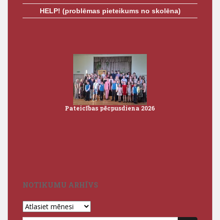
HELP! (problēmas pieteikums no skolēna)
Pateicības pēcpusdiena 2026
Iz
3
NOTIKUMU ARHĪVS
Notikumu
arhīvs