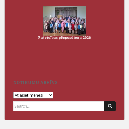
Pateicības pēcpusdiena 2026
Iz
3
NOTIKUMU ARHĪVS
Notikumu
arhīvs
Search
for: