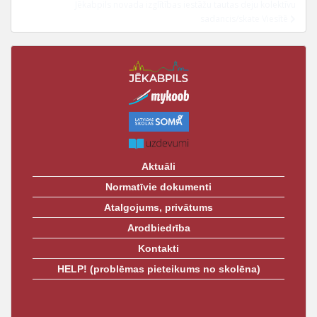
t
Jēkabpils novada izglītības iestāžu tautas deju kolektīvu
sadancis/skate Viesītē
Aktuāli
Normatīvie dokumenti
Atalgojums, privātums
Arodbiedrība
Kontakti
HELP! (problēmas pieteikums no skolēna)