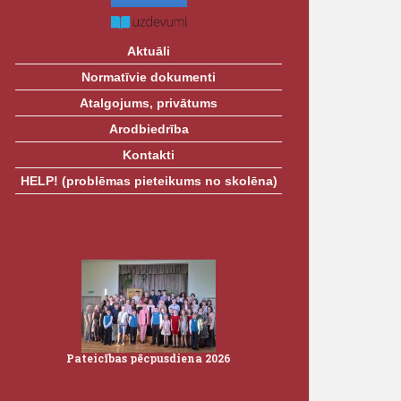
Aktuāli
Normatīvie dokumenti
Atalgojums, privātums
Arodbiedrība
Kontakti
HELP! (problēmas pieteikums no skolēna)
Pateicības pēcpusdiena 2026