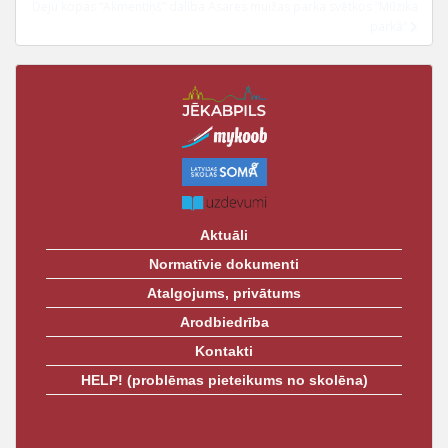
t
Deju kopas “Akmentiņš” dalība Asares muižas parka svētkos “Mūzika
parkā”
Aktuāli
Normatīvie dokumenti
Atalgojums, privātums
Arodbiedrība
Kontakti
HELP! (problēmas pieteikums no skolēna)