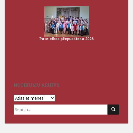
Pateicības pēcpusdiena 2026
Iz
3
NOTIKUMU ARHĪVS
Notikumu
arhīvs
Search
for: