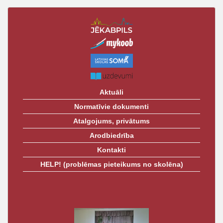
t
Aktuāli
Normatīvie dokumenti
Atalgojums, privātums
Arodbiedrība
Kontakti
HELP! (problēmas pieteikums no skolēna)