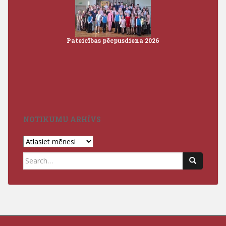
Pateicības pēcpusdiena 2026
Iz
3
NOTIKUMU ARHĪVS
Notikumu
arhīvs
Search
for: