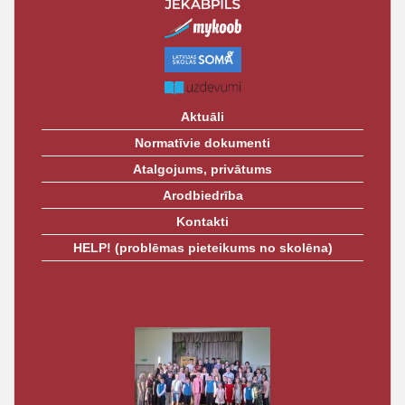
t
Aktuāli
Normatīvie dokumenti
Atalgojums, privātums
Arodbiedrība
Kontakti
HELP! (problēmas pieteikums no skolēna)