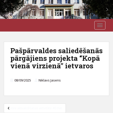
S
J3VSK
TOGGLE
k
i
p
t
Pašpārvaldes saliedēšanās
o
pārgājiens projekta “Kopā
m
a
vienā virzienā” ietvaros
i
n
c
08/09/2025
Niklavs Jasens
o
n
t
e
Ziņu
KiVa aktualizēšanas aktivitāte 40 min
n