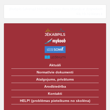
izvēlne
t
Jēkabpils Galvenajā bibliotēkā Dzejas dienu tikšanās ar dzejniekiem
9.b, 10.-12.klases
Aktuāli
Normatīvie dokumenti
Atalgojums, privātums
Arodbiedrība
Kontakti
HELP! (problēmas pieteikums no skolēna)