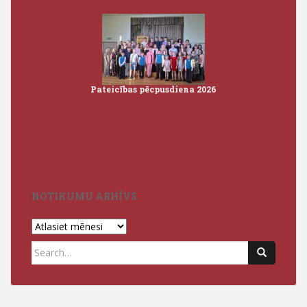
Pateicības pēcpusdiena 2026
Iz
3
NOTIKUMU ARHĪVS
Notikumu
arhīvs
Search
for: