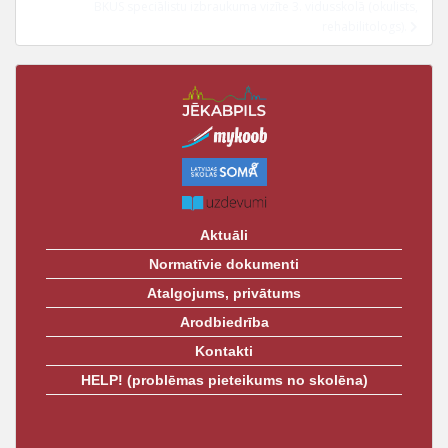
t
BKUS speciālistu izbraukuma vizīte 3. vidusskolā (okulists,
rehabilitologs).
Aktuāli
Normatīvie dokumenti
Atalgojums, privātums
Arodbiedrība
Kontakti
HELP! (problēmas pieteikums no skolēna)