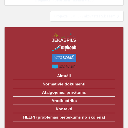
izvēlne
“Dzejniekam Linardam Taunam – 150”
t
Projekta PuMPuRS aktivitātes 9.klasēm.
Aktuāli
Normatīvie dokumenti
Atalgojums, privātums
Arodbiedrība
Kontakti
HELP! (problēmas pieteikums no skolēna)