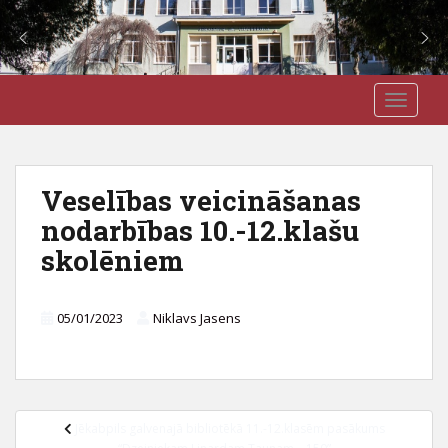
S
J3VSK
TOGGLE
k
i
p
t
Veselības veicināšanas
o
nodarbības 10.-12.klašu
m
a
skolēniem
i
n
c
05/01/2023
Niklavs Jasens
o
n
t
e
Ziņu
Jēkabpils galvenajā bibliotēkā 11.-12.klasēm pasākums
n