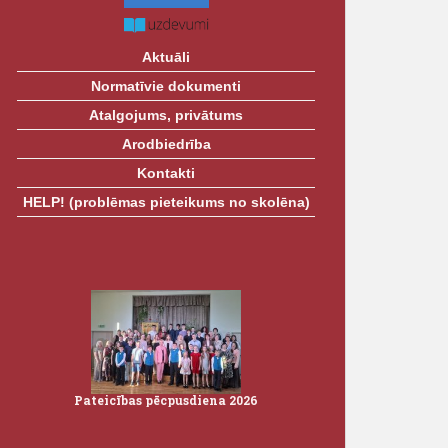
Aktuāli
Normatīvie dokumenti
Atalgojums, privātums
Arodbiedrība
Kontakti
HELP! (problēmas pieteikums no skolēna)
Pateicības pēcpusdiena 2026