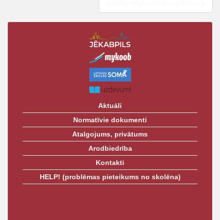
t
Vokālās mūzikas konkurss “Balsis”
Aktuāli
Normatīvie dokumenti
Atalgojums, privātums
Arodbiedrība
Kontakti
HELP! (problēmas pieteikums no skolēna)