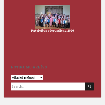
Pateicības pēcpusdiena 2026
Iz
3
NOTIKUMU ARHĪVS
Notikumu
arhīvs
Search
for: