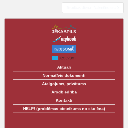
t
Sirsnības diena – Valentīndiena
Aktuāli
Normatīvie dokumenti
Atalgojums, privātums
Arodbiedrība
Kontakti
HELP! (problēmas pieteikums no skolēna)