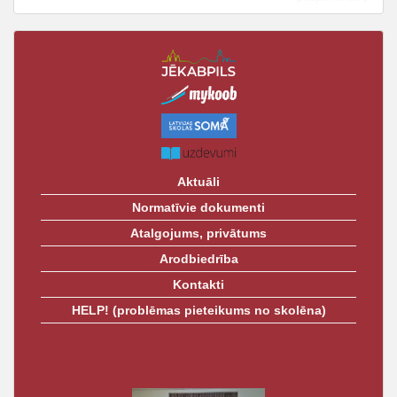
t
Aktuāli
Normatīvie dokumenti
Atalgojums, privātums
Arodbiedrība
Kontakti
HELP! (problēmas pieteikums no skolēna)