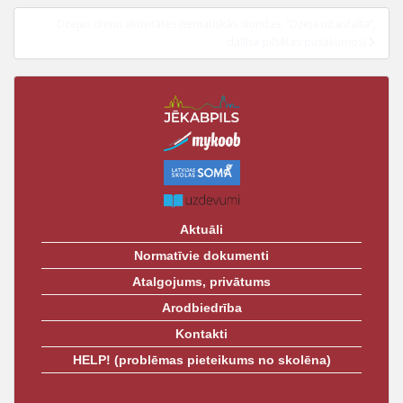
t
Dzejas dienu aktivitātes (tematiskās stundas, “Dzeja uz asfalta”,
dalība pilsētas pasākumos)
Aktuāli
Normatīvie dokumenti
Atalgojums, privātums
Arodbiedrība
Kontakti
HELP! (problēmas pieteikums no skolēna)