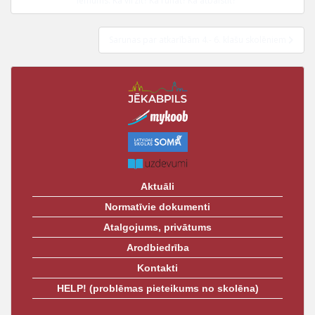
izvēlne
lēmums. Kā virzīt? Kā runāt? Kā atbalstīt?”
t
Sarunas par atkarībām 4.- 6. klašu skolēniem
Aktuāli
Normatīvie dokumenti
Atalgojums, privātums
Arodbiedrība
Kontakti
HELP! (problēmas pieteikums no skolēna)