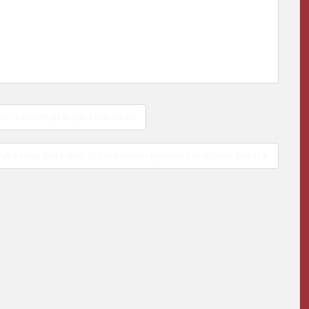
se” 4.klasēm Jēkabpils 3.vidusskolā
Pulkā eimu, pulkā teku” Sēlijas novada reģionālais sarīkojums Biržos