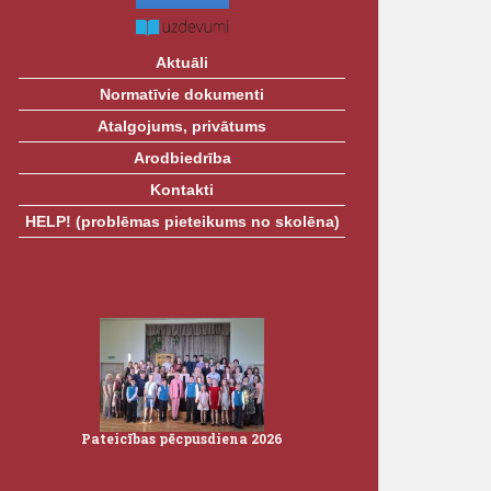
Aktuāli
Normatīvie dokumenti
Atalgojums, privātums
Arodbiedrība
Kontakti
HELP! (problēmas pieteikums no skolēna)
Pateicības pēcpusdiena 2026