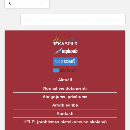
Ziņu
t
Koru konkurss/skate
izvēlne
Sagaidām topošos pirmklasniekus un viņu vecākus skolā!
Aktuāli
Normatīvie dokumenti
Atalgojums, privātums
Arodbiedrība
Kontakti
HELP! (problēmas pieteikums no skolēna)