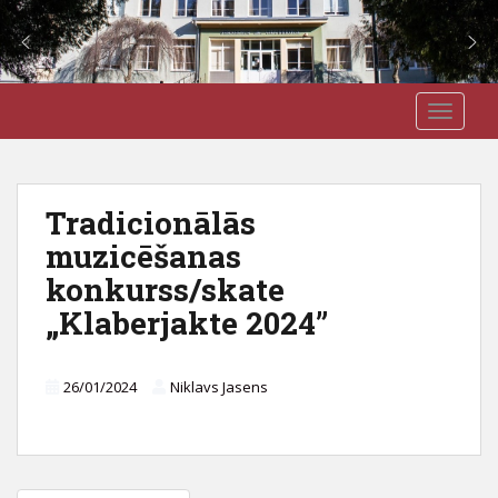
S
J3VSK
TOGGLE
k
i
p
t
Tradicionālās
o
muzicēšanas
m
a
konkurss/skate
i
„Klaberjakte 2024”
n
c
o
26/01/2024
Niklavs Jasens
n
t
e
n