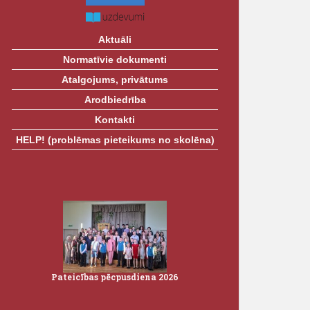
Aktuāli
Normatīvie dokumenti
Atalgojums, privātums
Arodbiedrība
Kontakti
HELP! (problēmas pieteikums no skolēna)
Pateicības pēcpusdiena 2026