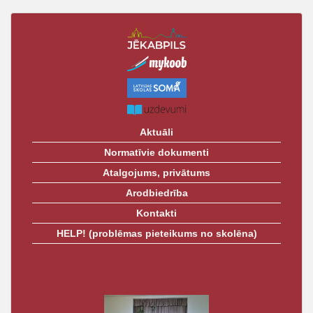
izvēlne
t
Aktuāli
Normatīvie dokumenti
Atalgojums, privātums
Arodbiedrība
Kontakti
HELP! (problēmas pieteikums no skolēna)