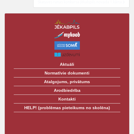
t
Skatuves runas konkursa Jēkabpils novada 1.kārta
Aktuāli
Normatīvie dokumenti
Atalgojums, privātums
Arodbiedrība
Kontakti
HELP! (problēmas pieteikums no skolēna)