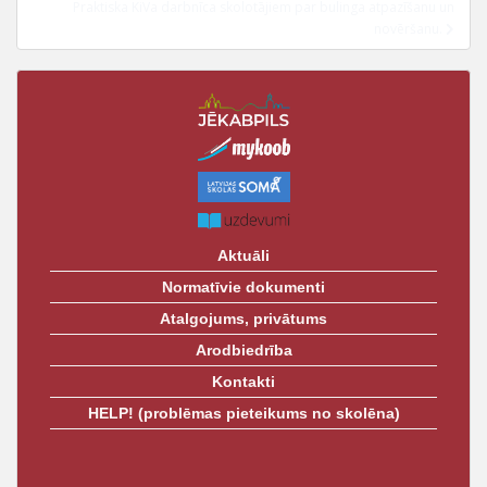
t
Praktiska KiVa darbnīca skolotājiem par bulinga atpazīšanu un
novēršanu.
Aktuāli
Normatīvie dokumenti
Atalgojums, privātums
Arodbiedrība
Kontakti
HELP! (problēmas pieteikums no skolēna)