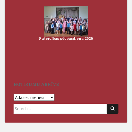
Pateicības pēcpusdiena 2026
Iz
3
NOTIKUMU ARHĪVS
Notikumu
arhīvs
Search
for: