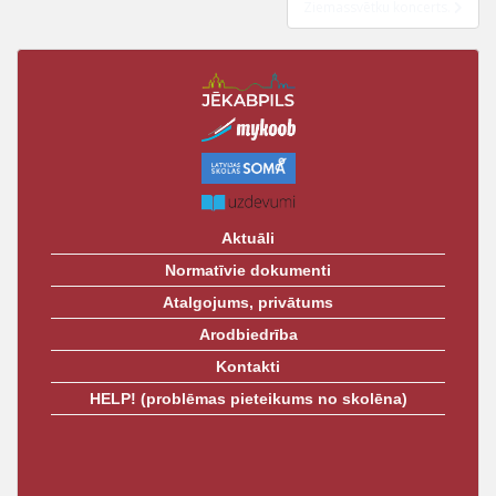
t
Ziemassvētku koncerts.
Aktuāli
Normatīvie dokumenti
Atalgojums, privātums
Arodbiedrība
Kontakti
HELP! (problēmas pieteikums no skolēna)